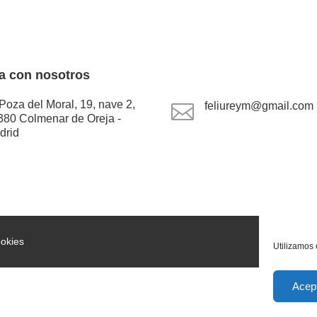
a con nosotros
Poza del Moral, 19, nave 2,
feliureym@gmail.com

380 Colmenar de Oreja -
drid
ookies
Utilizamos 
Acep